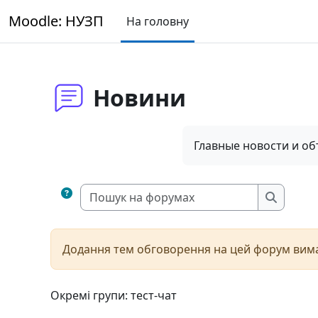
Перейти до головного вмісту
Moodle: НУЗП
На головну
Новини
Главные новости и о
Пошук на 
Пошук н
Додання тем обговорення на цей форум вимаг
Окремі групи: тест-чат