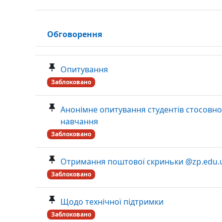
Обговорення
Статус
Список обговорень. Показано 10 з 10 обговоре
Опитування
Заблоковано
Анонімне опитування студентів стосовно
навчання
Заблоковано
Отримання поштової скриньки @zp.edu.
Заблоковано
Щодо технічної підтримки
Заблоковано