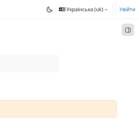
Українська ‎(uk)‎
Увійти
Відк