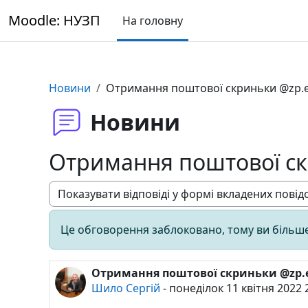
Перейти до головного вмісту
Moodle: НУЗП
На головну
Новини
Отримання поштової скриньки @zp.
Новини
Отримання поштової ск
Тип показу
Це обговорення заблоковано, тому ви більше
Отримання поштової скриньки @zp.
Кількість відповідей: 0
Шило Сергій
-
понеділок 11 квітня 2022 