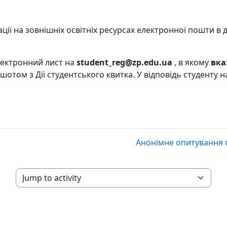
рації на зовнішніх освітніх ресурсах електронної пошти в
лектронний лист на
student_reg@zp.edu.ua
, в якому
вка
ншотом з Дії
студентського квитка
. У відповідь студенту 
Анонімне опитування с
Jump to activity