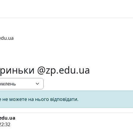
edu.ua
риньки @zp.edu.ua
 не можете на нього відповідати.
edu.ua
22:32