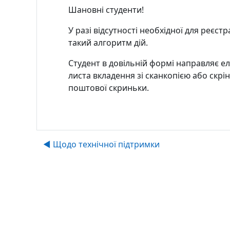
Шановні студенти!
У разі відсутності необхідної для реєст
такий алгоритм дій.
Студент в довільній формі направляє е
листа вкладення зі сканкопією або скрі
поштової скриньки.
◀︎ Щодо технічної підтримки