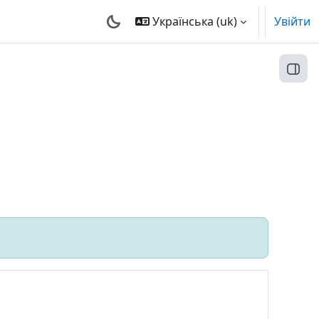
Українська ‎(uk)‎
Увійти
Відк