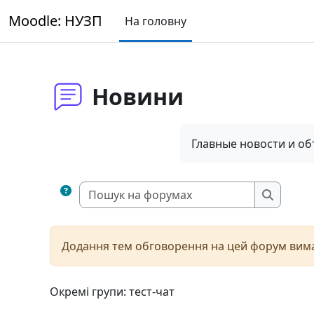
Перейти до головного вмісту
Moodle: НУЗП
На головну
Новини
Главные новости и о
Пошук на 
Пошук н
Додання тем обговорення на цей форум вимаг
Окремі групи: тест-чат