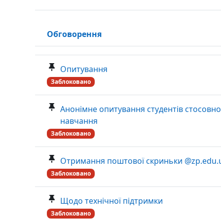
Обговорення
Статус
Список обговорень. Показано 10 з 10 обговоре
Опитування
Заблоковано
Анонімне опитування студентів стосовно
навчання
Заблоковано
Отримання поштової скриньки @zp.edu.
Заблоковано
Щодо технічної підтримки
Заблоковано