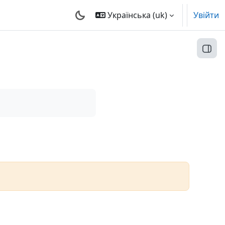
Українська ‎(uk)‎
Увійти
Відк