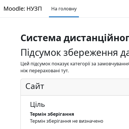
Перейти до головного вмісту
Moodle: НУЗП
На головну
Система дистанційно
Підсумок збереження д
Цей підсумок показує категорії за замовчування
ніж перераховані тут.
Сайт
Ціль
Термін зберігання
Термін зберігання не визначено