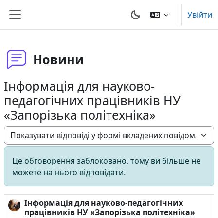
Перейти до головного вмісту
Увійти
Бокова панель
Новини
Інформація для науково-
педагогічних працівників НУ
«Запорізька політехніка»
Тип показу
Це обговорення заблоковано, тому ви більше не
можете на нього відповідати.
Інформація для науково-педагогічних
Кількість відповідей: 0
працівників НУ «Запорізька політехніка»