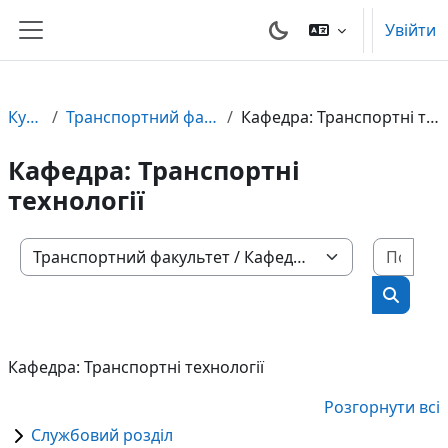
Перейти до головного вмісту
Увійти
Бокова панель
Курси
Транспортний факультет
Кафедра: Транспортні технології
Кафедра: Транспортні
технології
Пошу
Категорії курсів
Пошук 
Кафедра: Транспортні технології
Розгорнути всі
Службовий розділ