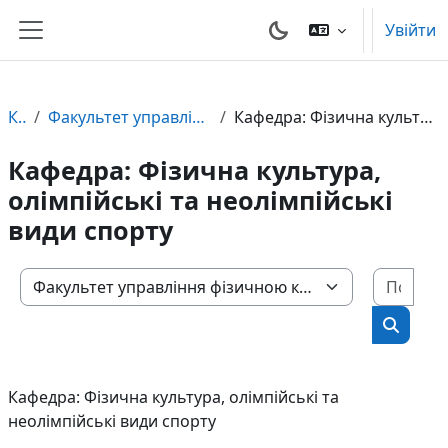
Перейти до головного вмісту
Увійти
Бокова панель
Курси
Факультет управління фізичною культурою та спортом
Кафедра: Фізична культура, олімпійські та неолімпійські види спорту
Кафедра: Фізична культура,
олімпійські та неолімпійські
види спорту
Пошу
Категорії курсів
Пошук 
Кафедра: Фізична культура, олімпійські та
неолімпійські види спорту