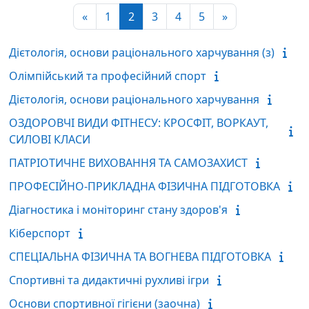
Попередня сторінка
Сторінка 1
Сторінка 2
Сторінка 3
Сторінка 4
Сторінка 5
Наступна сторі
«
1
2
3
4
5
»
Дієтологія, основи раціонального харчування (з)
Олімпійський та професійний спорт
Дієтологія, основи раціонального харчування
ОЗДОРОВЧІ ВИДИ ФІТНЕСУ: КРОСФІТ, ВОРКАУТ,
СИЛОВІ КЛАСИ
ПАТРІОТИЧНЕ ВИХОВАННЯ ТА САМОЗАХИСТ
ПРОФЕСІЙНО-ПРИКЛАДНА ФІЗИЧНА ПІДГОТОВКА
Діагностика і моніторинг стану здоров'я
Кіберспорт
СПЕЦІАЛЬНА ФІЗИЧНА ТА ВОГНЕВА ПІДГОТОВКА
Спортивні та дидактичні рухливі ігри
Основи спортивної гігієни (заочна)