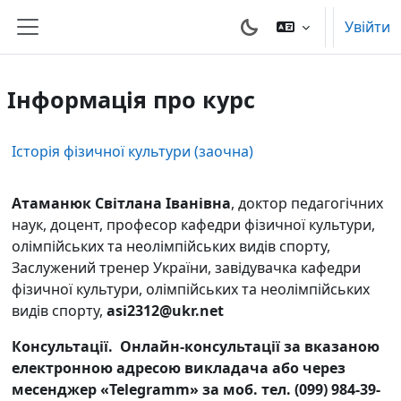
Перейти до головного вмісту
Увійти
Бокова панель
Інформація про курс
Історія фізичної культури (заочна)
Атаманюк Світлана Іванівна
, доктор педагогічних
наук, доцент, професор кафедри фізичної культури,
олімпійських та неолімпійських видів спорту,
Заслужений тренер України, завідувачка кафедри
фізичної культури, олімпійських та неолімпійських
видів спорту,
asi2312@ukr.net
Консультації
. Онлайн-консультації за вказаною
електронною адресою викладача або через
месенджер «Telegramm» за моб. тел.
(099) 984-39-