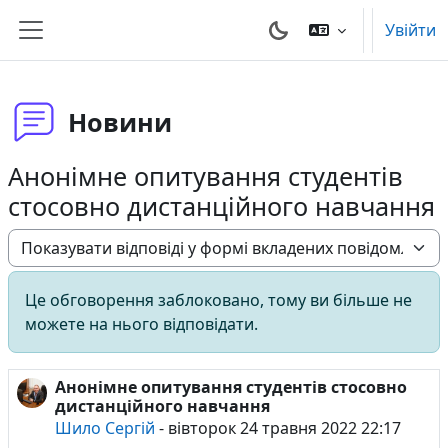
Перейти до головного вмісту
Увійти
Бокова панель
Новини
Анонімне опитування студентів
стосовно дистанційного навчання
Тип показу
Це обговорення заблоковано, тому ви більше не
можете на нього відповідати.
Анонімне опитування студентів стосовно
Кількість відповідей: 0
дистанційного навчання
Шило Сергій
-
вівторок 24 травня 2022 22:17