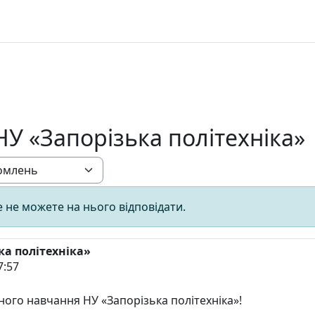
У «Запорізька політехніка»
 не можете на нього відповідати.
а політехніка»
7:57
ого навчання НУ «Запорізька політехніка»!