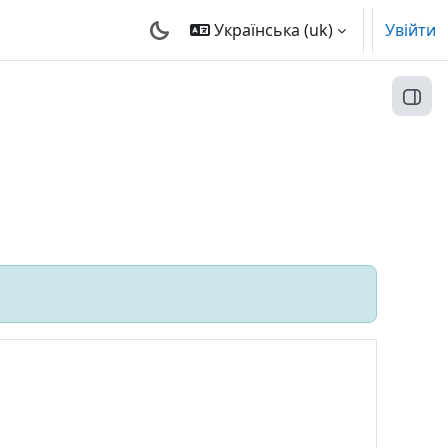
Українська ‎(uk)‎
Увійти
Відк