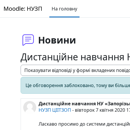
Перейти до головного вмісту
Moodle: НУЗП
На головну
Новини
Дистанційне навчання Н
Тип показу
Це обговорення заблоковано, тому ви більше
Дистанційне навчання НУ «Запорізьк
Кількість відповідей: 0
НУЗП ЦІІТЗОП
-
вівторок 7 квітня 2020 1
Ласкаво просимо до системи дистанційн