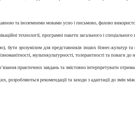
жавною та іноземними мовами усно і письмово, фахово використ
каційні технології, програмні пакети загального і спеціального
, бути зрозумілим для представників інших бізнес-культур та 
різноманітності, мультикультурності, толерантності та поваги до 
в’язання практичних завдань та змістовно інтерпретувати отриман
их, розробляються рекомендації та заходи з адаптації до змін м