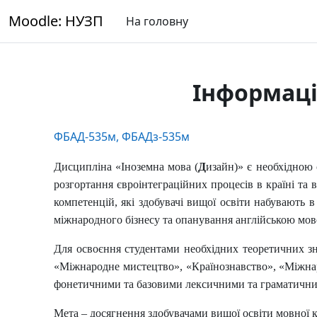
Перейти до головного вмісту
Moodle: НУЗП
На головну
Інформаці
ФБАД-535м, ФБАДз-535м
Дисципліна
«Іноземна мова (
Д
изайн)
»
є необхідною с
розгортання євроінтеграційних процесів в країні та 
компетенцій, які здобувачі вищої освіти набувають 
міжнародного бізнесу та опанування англійською мов
Для освоєння студентами необхідних теоретичних з
«Міжнародне мистецтво», «Країнознавство», «Міжнар
фонетичними та базовими лексичними та граматични
Мета – досягнення здобувачами вищої освіти
мовної к