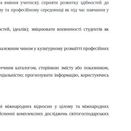
а вміння учитися); сприяти розвитку здібностей до
у та професійному середовищі як під час навчання у
тей, ідеалів); зміцнювати впевненості студентів як
 належним чином у культурному розмаїтті професійних
течним каталогом, сторінкою змісту або показником,
еціальністю; прогнозувати інформацію, користуючись
фері міжнародних відносин у цілому та міжнародних
ійсненні комплексних досліджень світогосподарських