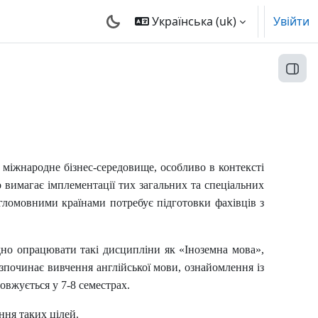
Українська ‎(uk)‎
Увійти
Відк
 міжнародне бізнес-середовище, особливо в контексті
о вимагає імплементації тих загальних та спеціальних
нгломовними країнами потребує підготовки фахівців з
но опрацювати такі дисципліни як «Іноземна мова»,
зпочинає вивчення англійської мови, ознайомлення із
овжується у 7
-8 семестрах.
ння таких цілей.