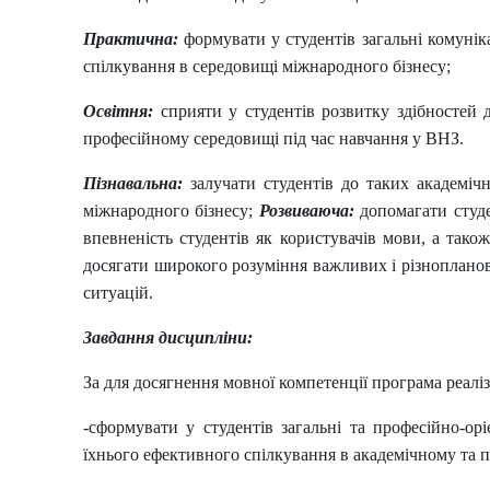
Практична:
формувати у студентів загальні комунік
спілкування в середовищі міжнародного бізнесу;
Освітня:
сприяти у студентів розвитку здібностей 
професійному середовищі під час навчання у ВНЗ.
Пізнавальна:
залучати студентів до таких академічн
міжнародного бізнесу;
Розвиваюча:
допомагати студе
впевненість студентів як користувачів мови, а так
досягати широкого розуміння важливих і різноплано
ситуацій.
Завдання дисципліни:
За
д
ля досягнення мовної компетенції програма реалі
-сформувати у студентів загальні та професійно-орі
їхнього ефективного спілкування в академічному та 