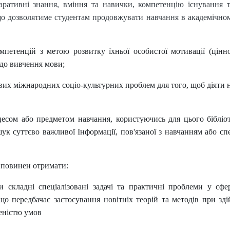
ларативні знання, вміння та навички,
компетенцію існування т
 що дозволятиме студентам продовжувати навчання в академічном
петенцій з метою розвитку їхньої особистої мотивації (ціннос
 до вивчення мови;
вих міжнародних соціо-культурних проблем для того, щоб діяти
цесом або предметом навчання, користуючись для цього бібліо
ук суттєво важливої Інформації, пов'язаної з навчанням або сп
т повинен отримати:
ати складні спеціалізовані задачі та практичні проблеми у с
 що передбачає застосування новітніх теорій та методів при зд
ченістю умов