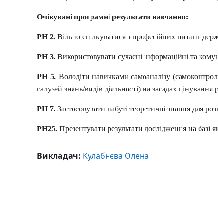
Очікувані програмні результати навчання:
РН 2.
Вільно спілкуватися з професійних питань дер
РН 3.
Використовувати сучасні інформаційні та комуні
РН 5.
Володіти навичками самоаналізу (самоконтролю)
галузей знань/видів діяльності) на засадах цінування 
РН 7.
Застосовувати набуті теоретичні знання для роз
РН25.
Презентувати результати дослідження на базі як
Викладач:
Кулабнєва Олена