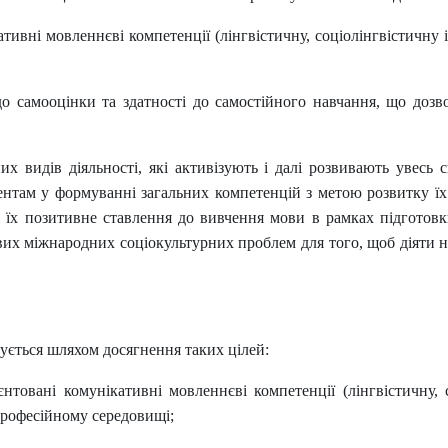
ативні мовленнєві компетенції (лінгвістичну, соціолінгвістичну
до самооцінки та здатності до самостійного навчання, що доз
их видів діяльності, які активізують і далі розвивають увесь 
нтам у формуванні загальних компетенцій з метою розвитку їх о
ож їх позитивне ставлення до вивчення мови в рамках підготовк
вих міжнародних соціокультурних проблем для того, щоб діяти 
зується шляхом досягнення таких цілей:
єнтовані комунікативні мовленнєві компетенції (лінгвістичну,
професійному середовищі;