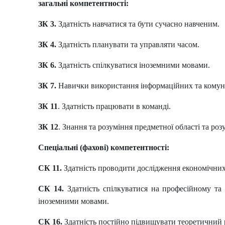
загальні компетентності:
ЗК 3.
Здатність навчатися та бути сучасно навченим.
ЗК 4.
Здатність планувати та управляти часом.
ЗК 6.
Здатність спілкуватися іноземними мовами.
ЗК 7.
Навички використання інформаційних та комуні
ЗК 11
. Здатність працювати в команді.
ЗК 12
. Знання та розуміння предметної області та роз
Спеціальні (фахові) компетентності:
СК 11.
Здатність проводити дослідження економічних
СК 14.
Здатність спілкуватися на професійному та
іноземними мовами.
СК 16.
Здатність постійно підвищувати теоретичний р