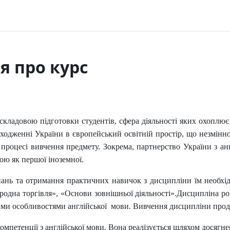
я про курс
кладовою підготовки студентів, сфера діяльності яких охоплює
входженні України в європейський освітній простір, що незмінн
в процесі вивчення предмету. Зокрема, партнерство України з а
ою як першої іноземної.
нань та отримання практичних навичок з дисципліни їм необхід
одна торгівля», «Основи зовнішньої діяльності».
Дисципліна ро
ми особливостями англійської мови. Вивчення дисципліни прод
омпетенції з англійської мови. Вона реалізується шляхом досягне