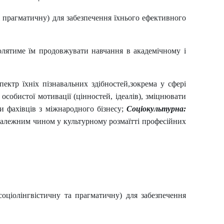
 і прагматичну) для забезпечення їхнього ефективного
волятиме їм продовжувати навчання в академічному і
спектр їхніх пізнавальних здібностей,зокрема у сфері
собистої мотивації (цінностей, ідеалів), зміцнювати
и фахівців з міжнародного бізнесу;
Соціокультурна:
належним чином у культурному розмаїтті професійних
 соціолінгвістичну та прагматичну) для забезпечення