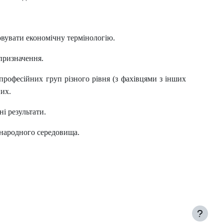
овувати економічну термінологію.
 призначення.
професійних груп різного рівня (з фахівцями з інших
них.
і результати.
іжнародного середовища.