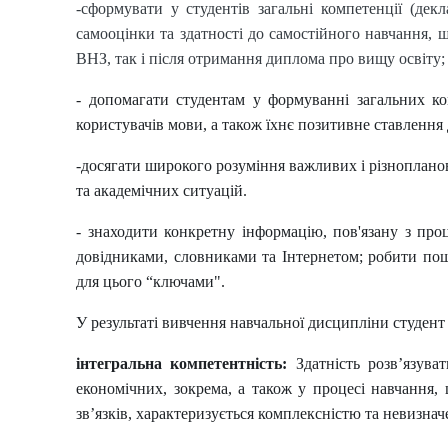
-сформувати у студентів загальні компетенції (дек
самооцінки та здатності до самостійного навчання,
ВНЗ, так і після отримання диплома про вищу освіту;
- допомагати студентам у формуванні загальних ком
користувачів мови, а також їхнє позитивне ставлення
-досягати широкого розуміння важливих і різноплано
та академічних ситуацій.
- знаходити конкретну інформацію, пов'язану з про
довідниками, словниками та Інтернетом; робити пош
для цього “ключами".
У результаті вивчення навчальної дисципліни студен
інтегральна компетентність:
Здатність розв’язув
економічних, зокрема, а також у процесі навчання,
зв’язків, характеризується комплексністю та невизна