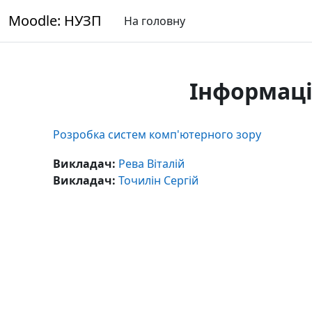
Перейти до головного вмісту
Moodle: НУЗП
На головну
Інформаці
Розробка систем комп'ютерного зору
Викладач:
Рева Віталій
Викладач:
Точилін Сергій