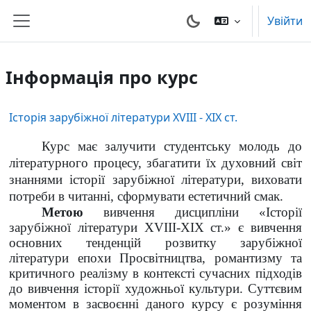
Перейти до головного вмісту
Увійти
Бокова панель
Інформація про курс
Історія зарубіжної літератури XVIII - ХІХ ст.
Курс має залучити студентську молодь до
літературного процесу, збагатити їх духовний світ
знаннями історії зарубіжної літератури, виховати
потреби в читанні, сформувати естетичний смак.
М
етою
вивчення дисципліни
«Історії
зарубіжної літератури
XVII
І-ХІХ ст.» є вивчення
основних тенденцій розвитку зарубіжної
літератури епохи Просвітництва, романтизму та
критичного реалізму в контексті сучасних підходів
до вивчення історії художньої культури. Суттєвим
моментом в засвоєнні даного курсу є розуміння