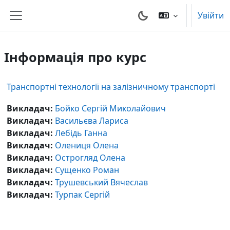
Перейти до головного вмісту
Увійти
Бокова панель
Інформація про курс
Транспортні технології на залізничному транспорті
Викладач:
Бойко Сергій Миколайович
Викладач:
Васильєва Лариса
Викладач:
Лебідь Ганна
Викладач:
Олениця Олена
Викладач:
Острогляд Олена
Викладач:
Сущенко Роман
Викладач:
Трушевський Вячеслав
Викладач:
Турпак Сергій