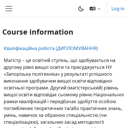
Skip to main content
Log in
Side panel
Course information
Кваліфікаційна робота (ДИПЛОМУВАННЯ)
Магістр – це освітній ступінь, що здобувається на
другому рівні вищої освіти та присуджується НУ
«Запорізька політехніка» у результаті успішного
виконання здобувачем вищої освіти відповідної
освітньої програми. Другий (магістерський) рівень
вищої освіти відповідає сьомому рівню Національної
рамки кваліфікацій і передбачає здобуття особою
поглиблених теоретичних та/або практичних знань,
умінь, навичок за обраною спеціальністю (чи
спеціалізацією), загальних засад методології