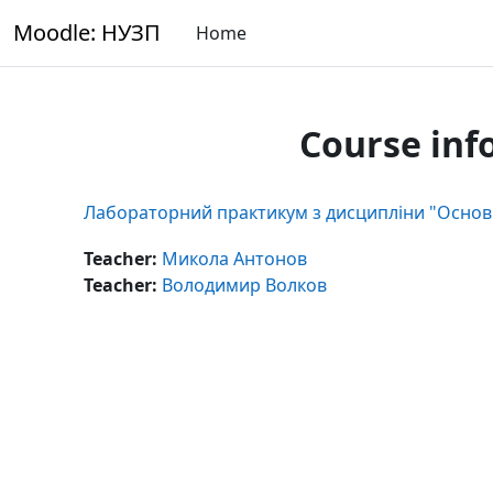
Skip to main content
Moodle: НУЗП
Home
Course inf
Лабораторний практикум з дисципліни "Основи
Teacher:
Микола Антонов
Teacher:
Володимир Волков