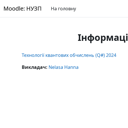
Перейти до головного вмісту
Moodle: НУЗП
На головну
Інформаці
Технології квантових обчислень (Q#) 2024
Викладач:
Nelasa Hanna