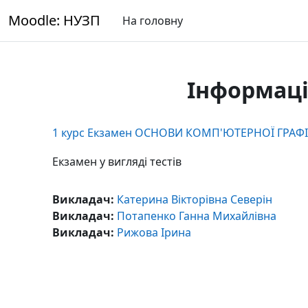
Перейти до головного вмісту
Moodle: НУЗП
На головну
Інформаці
1 курс Екзамен ОСНОВИ КОМП'ЮТЕРНОЇ ГРАФ
Екзамен у вигляді тестів
Викладач:
Катерина Вікторівна Северін
Викладач:
Потапенко Ганна Михайлівна
Викладач:
Рижова Ірина