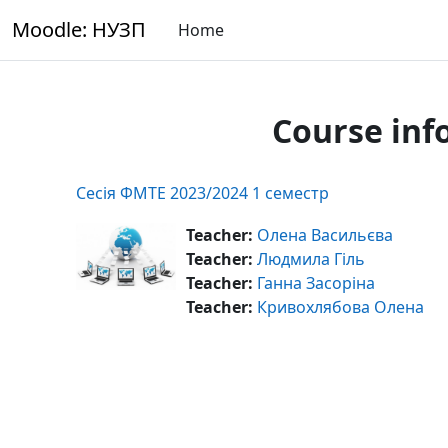
Skip to main content
Moodle: НУЗП
Home
Course inf
Сесія ФМТЕ 2023/2024 1 семестр
Teacher:
Олена Васильєва
Teacher:
Людмила Гіль
Teacher:
Ганна Засоріна
Teacher:
Кривохлябова Олена