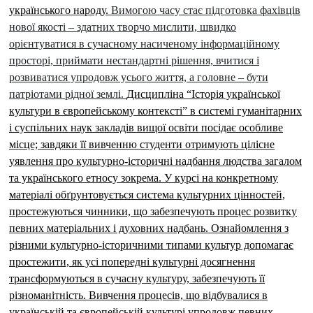
українського народу.
Вимогою часу стає підготовка фахівців
нової якості – здатних творчо мислити, швидко
орієнтуватися в сучасному насиченому інформаційному
просторі, приймати нестандартні рішення, вчитися і
розвиватися упродовж усього життя, а головне – бути
патріотами рідної землі.
Дисципліна “Історія української
культури в європейському контексті” в системі гуманітарних
і суспільних наук закладів вищої освіти посідає особливе
місце; завдяки її вивченню студенти отримують цілісне
уявлення про культурно-історичні надбання людства загалом
та українського етносу зокрема. У курсі на конкретному
матеріалі обґрунтовується система культурних цінностей,
простежуються чинники, що забезпечують процес розвитку
певних матеріальних і духовних надбань. Ознайомлення з
різними культурно-історичними типами культур допомагає
простежити, як усі попередні культурні досягнення
трансформуються в сучасну культуру, забезпечують її
різноманітність. Вивчення процесів, що відбувалися в
українській та європейській культурі упродовж певних