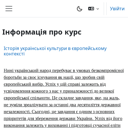
Перейти до головного вмісту
Увійти
Бокова панель
Інформація про курс
Історія української культури в європейському
контексті
Н
ині український народ перебуває в умовах безкомпромісної
боротьби за своє існування як нації, що зробив свій
європейський вибір. Успіх у цій справі залежить від
усвідомлення кожного з нас у приналежності до великої
європейської спільноти. Це складне завдання, яке, на жаль,
не зуміли зреалізувати за останні два десятиліття державної
незалежності. Сьогодні, це завдання є одним з основних
пріоритетів для збереження держави України. Успіх від його
виконання залежить у вихованні і підготовці сучасної еліти