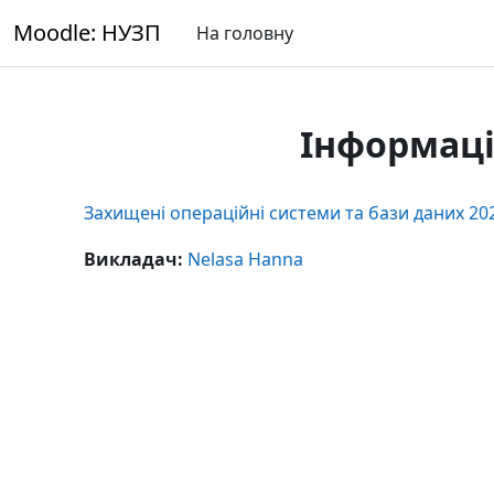
Перейти до головного вмісту
Moodle: НУЗП
На головну
Інформаці
Захищені операційні системи та бази даних 20
Викладач:
Nelasa Hanna