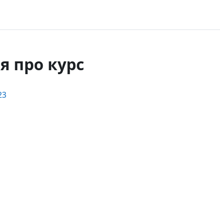
я про курс
23