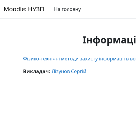
Перейти до головного вмісту
Moodle: НУЗП
На головну
Інформаці
Фізико-технічні методи захисту інформації в в
Викладач:
Лізунов Сергій