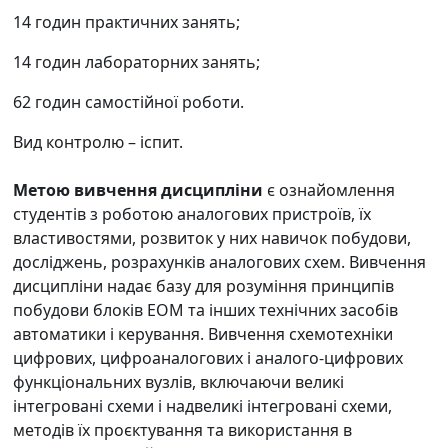
14
годин
практичних занять;
14
годин лабораторних
занять;
62
годин самостійн
ої
робот
и.
Вид контролю
– іспит.
Метою
вивчення дисципліни
є ознайомлення
студентів з роботою аналогових пристроїв, їх
властивостями, розвиток у них навичок побудови,
досліджень, розрахунків аналогових схем. Вивчення
дисципліни надає базу для розуміння принципів
побудови блоків ЕОМ та інших технічних засобів
автоматики і керування. Вивчення схемотехніки
цифрових, цифроаналогових і аналого-цифрових
функціональних вузлів, включаючи великі
інтегровані схеми і надвеликі інтегровані схеми,
методів їх проєктування та використання в