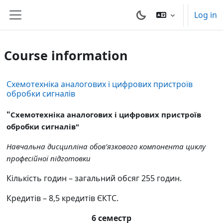
Skip to main content
Log in
Side panel
Course information
Схемотехніка аналогових і цифрових пристроїв
обробки сигналів
"
Схемотехніка
аналогових і цифрових пристроїв
обробки сигналів"
Навчальна дисципліна
обов
’
язкового
компонента циклу
професійної
підготовки
Кількість годин – загальний обсяг
255
годин
.
К
редитів
–
8,5
кредит
ів
Є
КТС
.
6 семестр