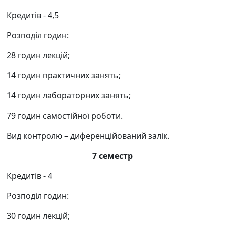
Кредитів
- 4,5
Р
озподіл годин:
28
годин лекцій
;
14
годин
практичних занять;
14
годин лабораторних
занять;
79
годин самостійн
ої
робот
и.
Вид контролю
–
диференційований залік.
7 семестр
Кредитів
- 4
Р
озподіл годин:
30
годин лекцій
;