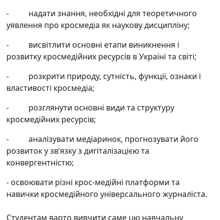
-
надати знання, необхідні для теоретичного
уявлення про кросмедіа як наукову дисципліну;
-
висвітлити основні етапи виникнення і
розвитку кросмедійних ресурсів в Україні та світі;
-
розкрити природу, сутність, функції, ознаки і
властивості кросмедіа;
-
розглянути основні види та структуру
кросмедійних ресурсів;
-
аналізувати медіаринок, прогнозувати його
розвиток у зв’язку з дигіталізацією та
конвергентністю;
- освоювати різні крос-медійні платформи та
навички кросмедійного універсального журналіста.
Студентам варто вивчити саме цю навчальну