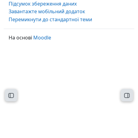
Підсумок збереження даних
Завантажте мобільний додаток
Перемикнути до стандартної теми
На основі
Moodle
Відкритий покажчик курсу
Відк