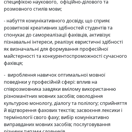
специфікою наукового, офіційно-ділового та
розмовного стилів мови;
- набуття комунікативного досвіду, що сприяє
розвиткові креативних здібностей студентів та
спонукає до самореалізації фахівців, активізує
пізнавальні інтереси, реалізує евристичні здібності
як визначальні для формування професійної
майстерності та конкурентоспроможності сучасного
фахівця;
-
вироблення навичок оптимальної мовної
поведінки у професійній сфері: вплив на
співрозмовника завдяки вмілому використанню
різноманітних мовних засобів; оволодіння
культурою монологу, діалогу та полілогу; сприйняття
й відтворення фахових текстів; засвоєння лексики і
термінології свого фаху; вибір комунікативно
виправданих мовних засобів; послуговування
різними типами словників.