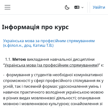
Перейти до головного вмісту
Увійти
Бокова панель
Інформація про курс
Українська мова за професійним спрямуванням
(к.філол.н., доц. Катиш Т.В.)
1.1.
Метою
викладання навчальної дисципліни
“
Українська мова (за професійним спрямуванням)
” є:
-
формування у студентів необхідної комунікативної
спроможності у сфері професійного спілкування як у
усній, так і писемній формах: удосконалення умінь і
навичок практичного володіння українською мовою
в різних видах мовленнєвої діяльності; опанування
мовною і мовленнєвою культурою; ознайомлення зі