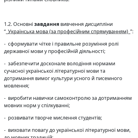
1.2. Основн
і
завдання
вивчення дисципліни
“_
Українська мова (за професійним спрямуванням)
_”
:
-
сформувати чітке і правильне розуміння ролі
державної мови у професійній діяльності;
-
забезпечити досконале володіння нормами
сучасної української літературної мови та
дотримання вимог культури усного й писемного
мовлення;
-
виробити навички самоконтролю за дотриманням
мовних норм у спілкуванні;
-
розвивати творче мислення студентів;
-
виховати повагу до української літературної мови,
до мовних традицій
;