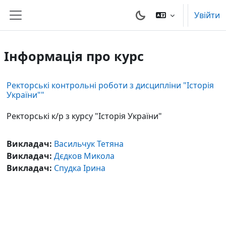
Перейти до головного вмісту
Увійти
Бокова панель
Інформація про курс
Ректорські контрольні роботи з дисципліни "Історія
України""
Ректорські к/р з курсу "Історія України"
Викладач:
Васильчук Тетяна
Викладач:
Дєдков Микола
Викладач:
Спудка Ірина