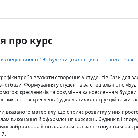
я про курс
в спеціальності 192 Будівництво та цивільна інженерія
рафіки треба вважати створення у студентів бази для з
ної бази. Формування у студентів за спеціальністю «Буд
опомогою креслеників та розуміння за кресленням будови 
ог виконання креслень будівельних конструкцій та житло
ми вказаного матеріалу, що сприяє розвитку у них просто
лам виконання й оформлення креслень будинків і споруд і
фічні зображення й позначення, які застосовуються на к
ій.