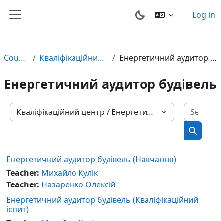
Skip to main content
Log in
Side panel
Courses
Кваліфікаційний центр
Енергетичний аудитор будівель
Енергетичний аудитор будівель
Sear
Course categories
Search 
Енергетичний аудитор будівель (Навчання)
Teacher:
Михайло Кулік
Teacher:
Назаренко Олексій
Енергетичний аудитор будівель (Кваліфікаційний
іспит)