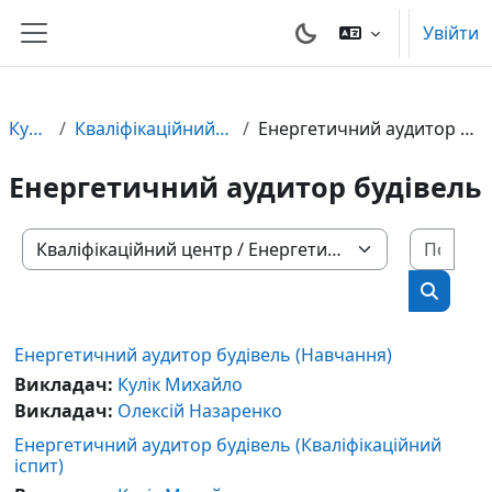
Перейти до головного вмісту
Увійти
Бокова панель
Курси
Кваліфікаційний центр
Енергетичний аудитор будівель
Енергетичний аудитор будівель
Пошу
Категорії курсів
Пошук 
Енергетичний аудитор будівель (Навчання)
Викладач:
Кулік Михайло
Викладач:
Олексій Назаренко
Енергетичний аудитор будівель (Кваліфікаційний
іспит)