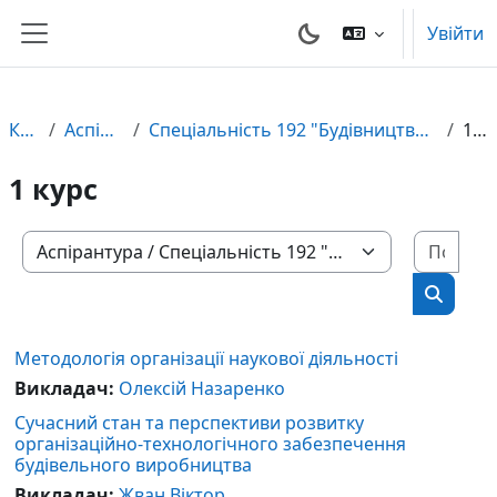
Перейти до головного вмісту
Увійти
Бокова панель
Курси
Аспірантура
Спеціальність 192 "Будівництво та цивільна інженерія"
1 курс
1 курс
Пошу
Категорії курсів
Пошук 
Методологія організації наукової діяльності
Викладач:
Олексій Назаренко
Сучасний стан та перспективи розвитку
організаційно-технологічного забезпечення
будівельного виробництва
Викладач:
Жван Віктор