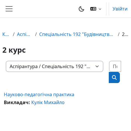
Перейти до головного вмісту
Увійти
Бокова панель
Курси
Аспірантура
Спеціальність 192 "Будівництво та цивільна інженерія"
2 курс
2 курс
Пошу
Категорії курсів
Пошук 
Науково-педагогічна практика
Викладач:
Кулік Михайло