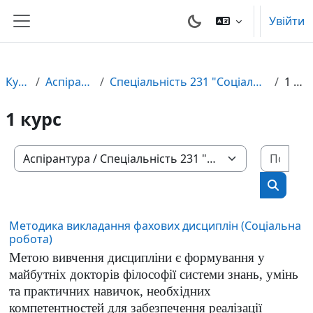
Перейти до головного вмісту
Увійти
Бокова панель
Курси
Аспірантура
Спеціальність 231 "Соціальна робота"
1 курс
1 курс
Пошу
Категорії курсів
Пошук 
Методика викладання фахових дисциплін (Соціальна
робота)
Метою вивчення дисципліни є формування у
майбутніх докторів філософії системи знань, умінь
та практичних навичок, необхідних
компетентностей для забезпечення реалізації