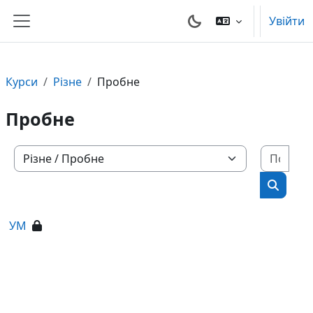
Перейти до головного вмісту
Увійти
Бокова панель
Курси
Різне
Пробне
Пробне
Пошу
Категорії курсів
Пошук 
УМ