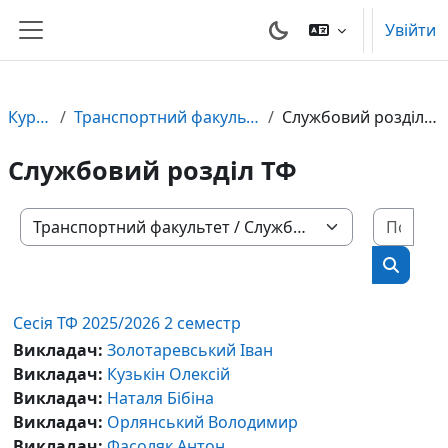
Перейти до головного вмісту
Увійти
Бокова панель
Курси
Транспортний факультет
Службовий розділ ТФ
Службовий розділ ТФ
Пошу
Категорії курсів
Пошук 
Сесія ТФ 2025/2026 2 семестр
Викладач:
Золотаревський Іван
Викладач:
Кузькін Олексій
Викладач:
Наталя Бібіна
Викладач:
Орлянський Володимир
Викладач:
Фасоляк Антон