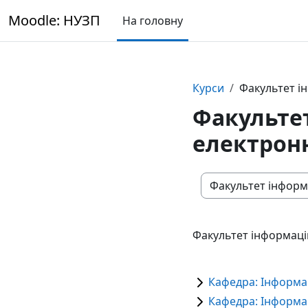
Перейти до головного вмісту
Moodle: НУЗП
На головну
Курси
Факультет і
Факультет
електрон
Категорії курсів
Факультет інформаці
Кафедра: Інформац
Кафедра: Інформа