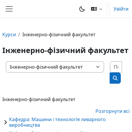
Перейти до головного вмісту
Увійти
Бокова панель
Курси
Інженерно-фізичний факультет
Інженерно-фізичний факультет
Пошу
Категорії курсів
Пошук 
Інженерно-фізичний факультет
Розгорнути всі
Кафедра: Машини і технологія ливарного
виробництва