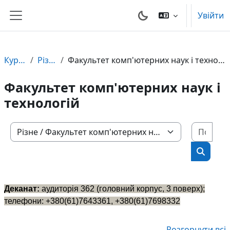
Перейти до головного вмісту
Увійти
Бокова панель
Курси
Різне
Факультет комп'ютерних наук і технологій
Факультет комп'ютерних наук і
технологій
Пошу
Категорії курсів
Пошук 
Деканат:
аудиторія 362 (головний корпус, 3 поверх);
телефони: +380(61)7643361, +380(61)7698332
Розгорнути всі