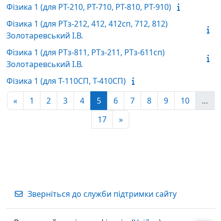
Фізика 1 (для РТ-210, РТ-710, РТ-810, РТ-910)
Фізика 1 (для РТз-212, 412, 412сп, 712, 812)
Золотаревський І.В.
Фізика 1 (для РТз-811, РТз-211, РТз-611сп)
Золотаревський І.В.
Фізика 1 (для Т-110СП, Т-410СП)
Попередня сторінка
Сторінка 1
Сторінка 2
Сторінка 3
Сторінка 4
Сторінка 5
Сторінка 6
Сторінка 7
Сторінка 8
Сторінка 9
Сторінк
«
1
2
3
4
5
6
7
8
9
10
…
Сторінка 17
Наступна сторінка
17
»
Зверніться до служби підтримки сайту